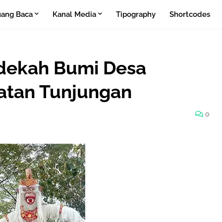
ang Baca
Kanal Media
Tipography
Shortcodes
edekah Bumi Desa
atan Tunjungan
0