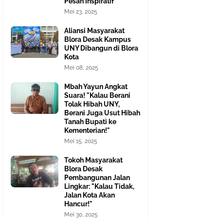
Pesan Inspiratif
Mei 23, 2025
Aliansi Masyarakat
Blora Desak Kampus
UNY Dibangun di Blora
Kota
Mei 08, 2025
Mbah Yayun Angkat
Suara! "Kalau Berani
Tolak Hibah UNY,
Berani Juga Usut Hibah
Tanah Bupati ke
Kementerian!"
Mei 15, 2025
Tokoh Masyarakat
Blora Desak
Pembangunan Jalan
Lingkar: "Kalau Tidak,
Jalan Kota Akan
Hancur!"
Mei 30, 2025