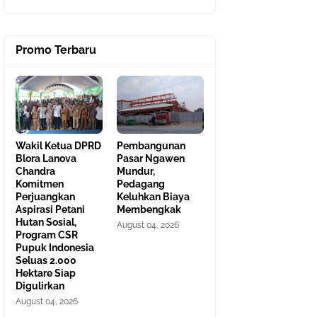
Promo Terbaru
Wakil Ketua DPRD
Pembangunan
Blora Lanova
Pasar Ngawen
Chandra
Mundur,
Komitmen
Pedagang
Perjuangkan
Keluhkan Biaya
Aspirasi Petani
Membengkak
Hutan Sosial,
August 04, 2026
Program CSR
Pupuk Indonesia
Seluas 2.000
Hektare Siap
Digulirkan
August 04, 2026