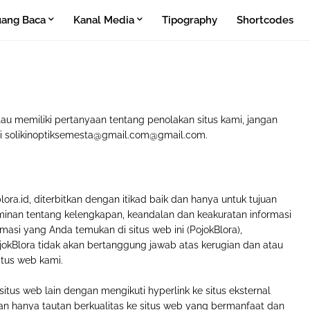
ang Baca
Kanal Media
Tipography
Shortcodes
tau memiliki pertanyaan tentang penolakan situs kami, jangan
di solikinoptiksemesta@gmail.com@gmail.com.
lora.id, diterbitkan dengan itikad baik dan hanya untuk tujuan
inan tentang kelengkapan, keandalan dan keakuratan informasi
rmasi yang Anda temukan di situs web ini (PojokBlora),
jokBlora tidak akan bertanggung jawab atas kerugian dan atau
tus web kami.
itus web lain dengan mengikuti hyperlink ke situs eksternal
n hanya tautan berkualitas ke situs web yang bermanfaat dan