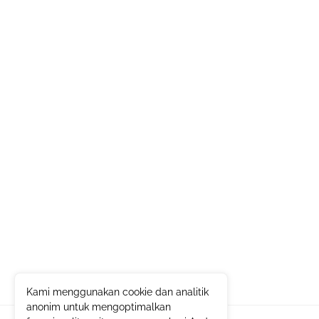
Kami menggunakan cookie dan analitik
anonim untuk mengoptimalkan