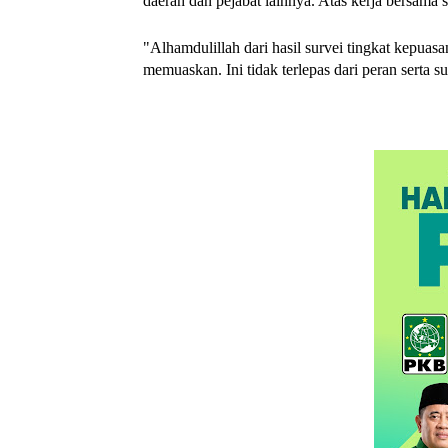
daerah dan pejabat lainnya. Atas kerja bersama s
"Alhamdulillah dari hasil survei tingkat kepuas
memuaskan. Ini tidak terlepas dari peran serta 