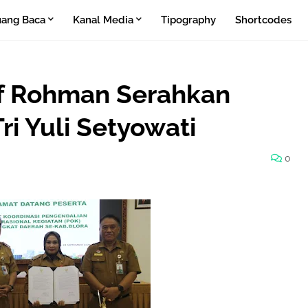
ang Baca
Kanal Media
Tipography
Shortcodes
ief Rohman Serahkan
ri Yuli Setyowati
0