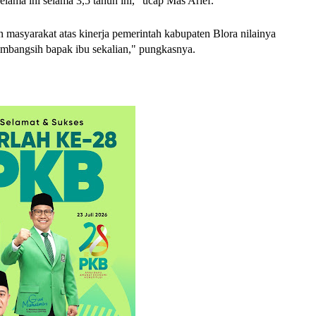
elama ini selama 3,5 tahun ini,” ucap Mas Arief.
an masyarakat atas kinerja pemerintah kabupaten Blora nilainya
sumbangsih bapak ibu sekalian," pungkasnya.