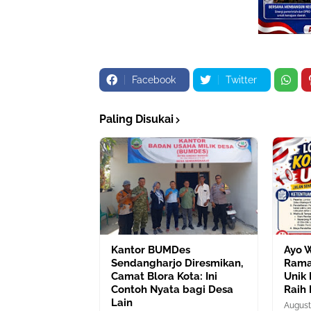
Facebook
Twitter
Paling Disukai
Kantor BUMDes
Ayo 
Sendangharjo Diresmikan,
Rama
Camat Blora Kota: Ini
Unik 
Contoh Nyata bagi Desa
Raih
Lain
August