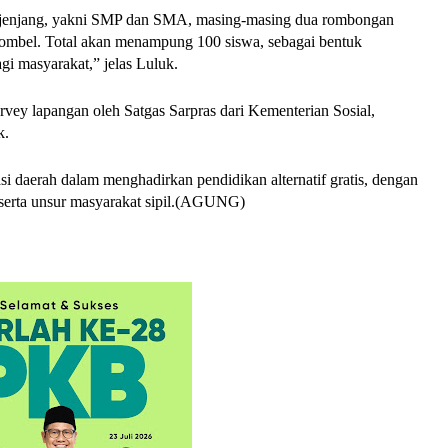
a jenjang, yakni SMP dan SMA, masing-masing dua rombongan
 rombel. Total akan menampung 100 siswa, sebagai bentuk
agi masyarakat,” jelas Luluk.
rvey lapangan oleh Satgas Sarpras dari Kementerian Sosial,
k.
i daerah dalam menghadirkan pendidikan alternatif gratis, dengan
 serta unsur masyarakat sipil.(AGUNG)