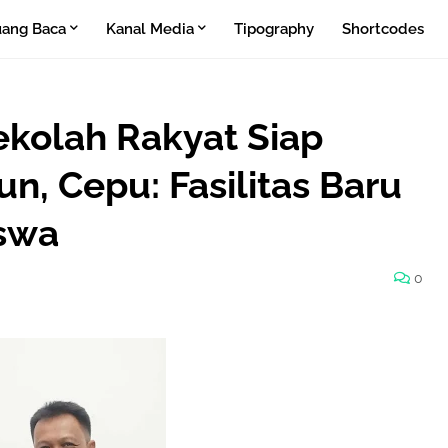
ang Baca
Kanal Media
Tipography
Shortcodes
kolah Rakyat Siap
un, Cepu: Fasilitas Baru
iswa
0