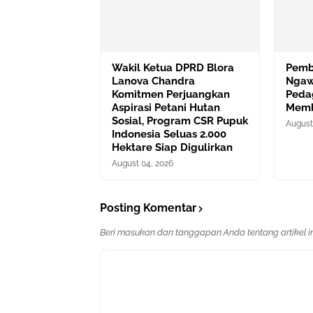
Wakil Ketua DPRD Blora
Pemb
Lanova Chandra
Ngaw
Komitmen Perjuangkan
Peda
Aspirasi Petani Hutan
Mem
Sosial, Program CSR Pupuk
August
Indonesia Seluas 2.000
Hektare Siap Digulirkan
August 04, 2026
Posting Komentar
Beri masukan dan tanggapan Anda tentang artikel ini