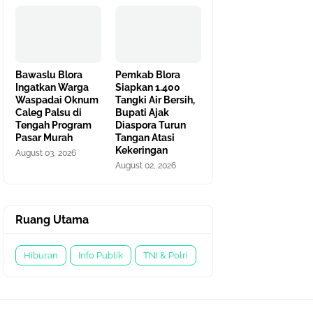
Bawaslu Blora
Pemkab Blora
Ingatkan Warga
Siapkan 1.400
Waspadai Oknum
Tangki Air Bersih,
Caleg Palsu di
Bupati Ajak
Tengah Program
Diaspora Turun
Pasar Murah
Tangan Atasi
Kekeringan
August 03, 2026
August 02, 2026
Ruang Utama
Hiburan
Info Publik
TNI & Polri