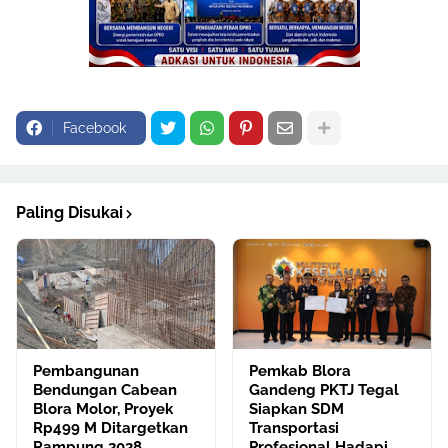
Facebook
Paling Disukai
Pembangunan
Pemkab Blora
Bendungan Cabean
Gandeng PKTJ Tegal
Blora Molor, Proyek
Siapkan SDM
Rp499 M Ditargetkan
Transportasi
Rampung 2028
Profesional Hadapi