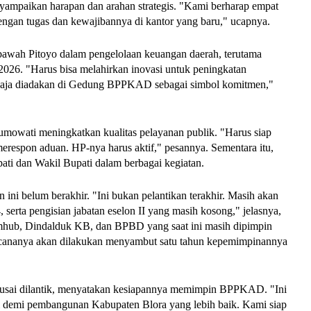
mpaikan harapan dan arahan strategis. "Kami berharap empat
dengan tugas dan kewajibannya di kantor yang baru," ucapnya.
awah Pitoyo dalam pengelolaan keuangan daerah, terutama
2026. "Harus bisa melahirkan inovasi untuk peningkatan
ngaja diadakan di Gedung BPPKAD sebagai simbol komitmen,"
mowati meningkatkan kualitas pelayanan publik. "Harus siap
erespon aduan. HP-nya harus aktif," pesannya. Sementara itu,
ati dan Wakil Bupati dalam berbagai kegiatan.
ini belum berakhir. "Ini bukan pelantikan terakhir. Masih akan
 serta pengisian jabatan eselon II yang masih kosong," jelasnya,
mhub, Dindalduk KB, dan BPBD yang saat ini masih dipimpin
encananya akan dilakukan menyambut satu tahun kepemimpinannya
o, usai dilantik, menyatakan kesiapannya memimpin BPPKAD. "Ini
 demi pembangunan Kabupaten Blora yang lebih baik. Kami siap