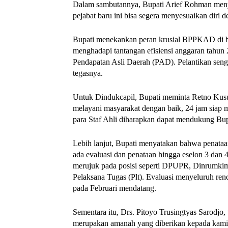
Dalam sambutannya, Bupati Arief Rohman menya
pejabat baru ini bisa segera menyesuaikan diri 
Bupati menekankan peran krusial BPPKAD di b
menghadapi tantangan efisiensi anggaran tahun 
Pendapatan Asli Daerah (PAD). Pelantikan se
tegasnya.
Untuk Dindukcapil, Bupati meminta Retno Kusu
melayani masyarakat dengan baik, 24 jam siap m
para Staf Ahli diharapkan dapat mendukung Bup
Lebih lanjut, Bupati menyatakan bahwa penataan 
ada evaluasi dan penataan hingga eselon 3 dan 4,
merujuk pada posisi seperti DPUPR, Dinrumki
Pelaksana Tugas (Plt). Evaluasi menyeluruh r
pada Februari mendatang.
Sementara itu, Drs. Pitoyo Trusingtyas Sarodj
merupakan amanah yang diberikan kepada kami