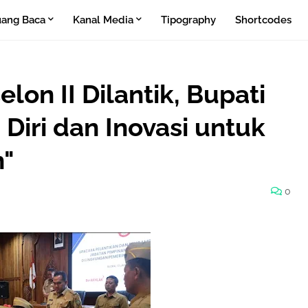
ang Baca
Kanal Media
Tipography
Shortcodes
lon II Dilantik, Bupati
 Diri dan Inovasi untuk
h"
0