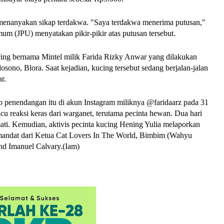
 menanyakan sikap terdakwa. "Saya terdakwa menerima putusan,"
mum (JPU) menyatakan pikir-pikir atas putusan tersebut.
cing bernama Mintel milik Farida Rizky Anwar yang dilakukan
sono, Blora. Saat kejadian, kucing tersebut sedang berjalan-jalan
r.
o penendangan itu di akun Instagram miliknya @faridaarz pada 31
cu reaksi keras dari warganet, terutama pecinta hewan. Dua hari
ati. Kemudian, aktivis pecinta kucing Hening Yulia melaporkan
mandat dari Ketua Cat Lovers In The World, Bimbim (Wahyu
nd Imanuel Calvary.(Iam)