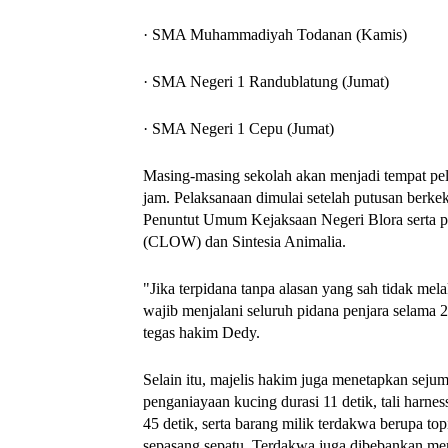
· SMA Muhammadiyah Todanan (Kamis)
· SMA Negeri 1 Randublatung (Jumat)
· SMA Negeri 1 Cepu (Jumat)
Masing-masing sekolah akan menjadi tempat pela
jam. Pelaksanaan dimulai setelah putusan berk
Penuntut Umum Kejaksaan Negeri Blora serta pe
(CLOW) dan Sintesia Animalia.
"Jika terpidana tanpa alasan yang sah tidak mel
wajib menjalani seluruh pidana penjara selama 
tegas hakim Dedy.
Selain itu, majelis hakim juga menetapkan sejum
penganiayaan kucing durasi 11 detik, tali harnes
45 detik, serta barang milik terdakwa berupa top
sepasang sepatu. Terdakwa juga dibebankan me