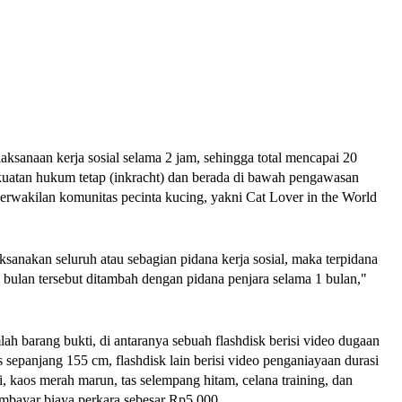
ksanaan kerja sosial selama 2 jam, sehingga total mencapai 20
ekuatan hukum tetap (inkracht) dan berada di bawah pengawasan
rwakilan komunitas pecinta kucing, yakni Cat Lover in the World
aksanakan seluruh atau sebagian pidana kerja sosial, maka terpidana
2 bulan tersebut ditambah dengan pidana penjara selama 1 bulan,"
lah barang bukti, di antaranya sebuah flashdisk berisi video dugaan
s sepanjang 155 cm, flashdisk lain berisi video penganiayaan durasi
i, kaos merah marun, tas selempang hitam, celana training, dan
mbayar biaya perkara sebesar Rp5.000.